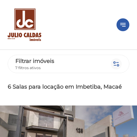
notes
Filtrar imóveis
page_info
7 filtros ativos
6 Salas
para locação
em Imbetiba
, Macaé