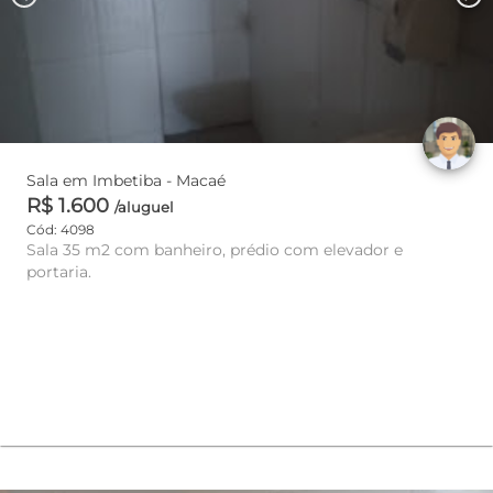
Sala em Imbetiba - Macaé
R$ 1.600
/aluguel
Cód: 4098
Sala 35 m2 com banheiro, prédio com elevador e
portaria.