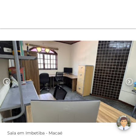
chevron_left
chevron_right
Sala em Imbetiba - Macaé