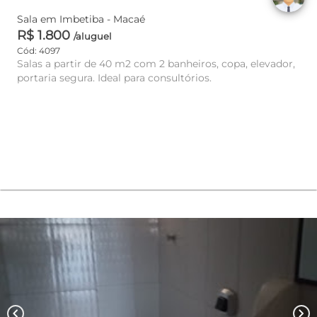
Sala em Imbetiba - Macaé
R$ 1.800
/aluguel
Cód: 4097
Salas a partir de 40 m2 com 2 banheiros, copa, elevador,
portaria segura. Ideal para consultórios.
chevron_left
chevron_right