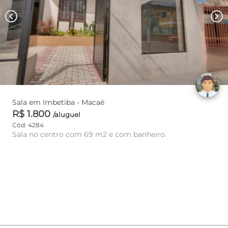
chevron_left
chevron_right
Sala em Imbetiba - Macaé
R$ 1.800
/aluguel
Cód: 4284
Sala no centro com 69 m2 e com banheiro.