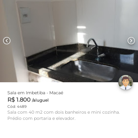
chevron_left
chevron_right
Sala em Imbetiba - Macaé
R$ 1.800
/aluguel
Cód: 4489
Sala com 40 m2 com dois banheiros e mini cozinha.
Prédio com portaria e elevador.