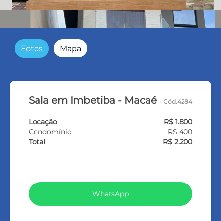
Fotos
Mapa
Sala em Imbetiba - Macaé
- Cód.4284
Locação
R$ 1.800
Condomínio
R$ 400
Total
R$ 2.200
VEJA TODOS MEUS IMÓVEIS (370)
WhatsApp