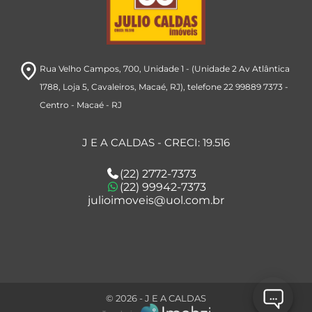
room
Rua Velho Campos, 700
, Unidade 1 - (Unidade 2 Av Atlântica
1788, Loja 5, Cavaleiros, Macaé, RJ), telefone 22 99889 7373
-
Centro
- Macaé
- RJ
J E A CALDAS - CRECI: 19.516
(22) 2772-7373
(22) 99942-7373
julioimoveis@uol.com.br
© 2026 - J E A CALDAS