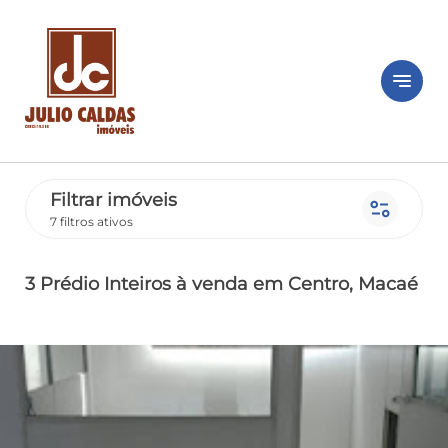
notes
Filtrar imóveis
page_info
7 filtros ativos
3 Prédio Inteiros
à venda
em Centro
, Macaé