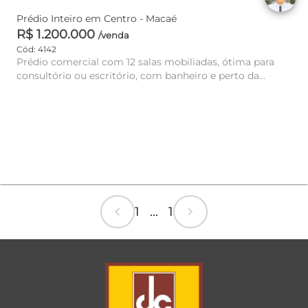
Prédio Inteiro em Centro - Macaé
R$ 1.200.000
/venda
Cód: 4142
Prédio comercial com 12 salas mobiliadas, ótima para
consultório ou escritório, com banheiro e perto da
Prefeitura.
chevron_left
chevron_right
1 ... 1