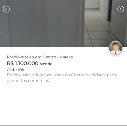
chevron_left
chevron_right
Prédio Inteiro em Centro - Macaé
R$ 1.100.000
/venda
Cód: 4698
Prédio, salas e loja localizada no Centro da cidade, perto
de muitos comercios.