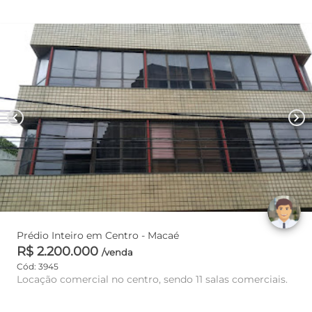
chevron_left
chevron_right
Prédio Inteiro em Centro - Macaé
R$ 2.200.000
/venda
Cód: 3945
Locação comercial no centro, sendo 11 salas comerciais.