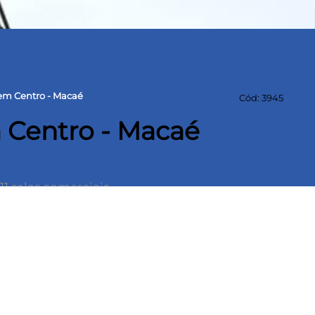
 em Centro - Macaé
Cód: 3945
m Centro - Macaé
1 salas comerciais.