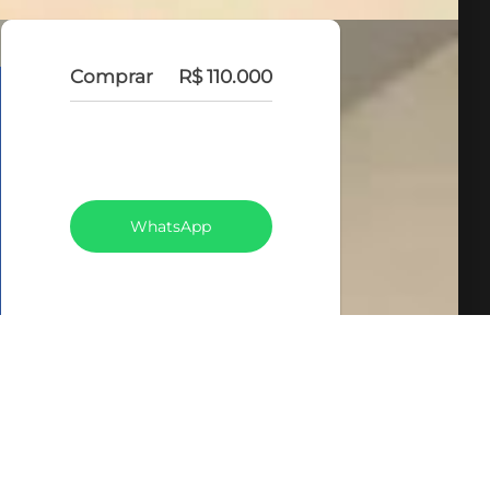
Comprar
R$ 110.000
VEJA TODOS MEUS
IMÓVEIS (367)
WhatsApp
LIGAR
FALE COM O CORRETOR
AGENDAR UMA VISITA