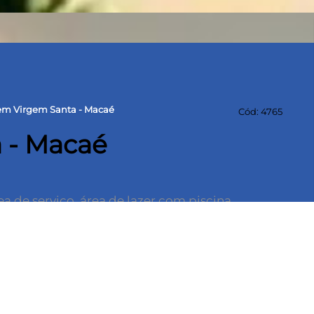
em Virgem Santa - Macaé
Cód: 4765
 - Macaé
ea de serviço, área de lazer com piscina,
ria 24 hs e garagem.