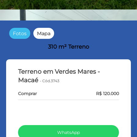
Fotos
Mapa
310 m² Terreno
Terreno em Verdes Mares -
Macaé
- Cód.3743
Comprar
R$ 120.000
VEJA TODOS MEUS IMÓVEIS (369)
WhatsApp