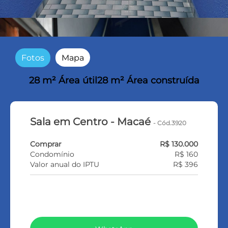
Fotos
Mapa
28 m² Área útil
28 m² Área construída
Sala em Centro - Macaé
- Cód.3920
Comprar
R$ 130.000
Condomínio
R$ 160
Valor anual do IPTU
R$ 396
VEJA TODOS MEUS IMÓVEIS (369)