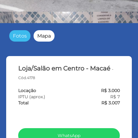
Fotos
Mapa
Loja/Salão em Centro - Macaé
-
Cód.4178
Locação
R$ 3.000
IPTU (aprox.)
R$ 7
Total
R$ 3.007
VEJA TODOS MEUS IMÓVEIS (369)
WhatsApp