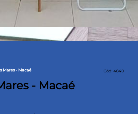
s Mares - Macaé
Cód: 4840
Mares - Macaé
a construída
e, todos c/ planejados, varanda, wc, cozinha
o, lavabo, área gourmet com churrasqueira,