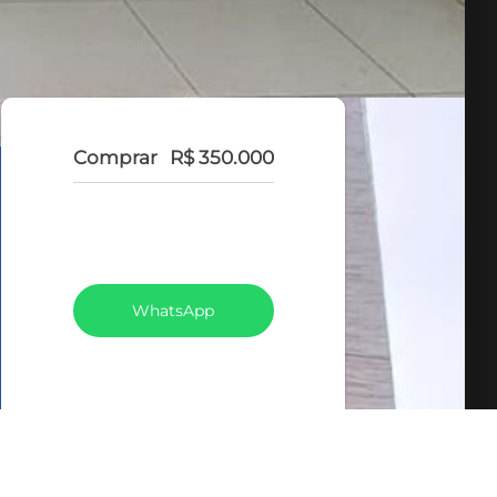
Comprar
R$ 350.000
VEJA TODOS MEUS
IMÓVEIS (369)
WhatsApp
LIGAR
FALE COM O CORRETOR