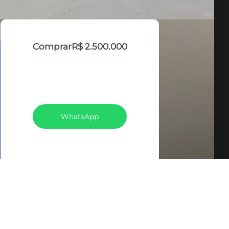
Comprar
R$ 2.500.000
VEJA TODOS MEUS
IMÓVEIS (369)
WhatsApp
LIGAR
FALE COM O CORRETOR
AGENDAR UMA VISITA