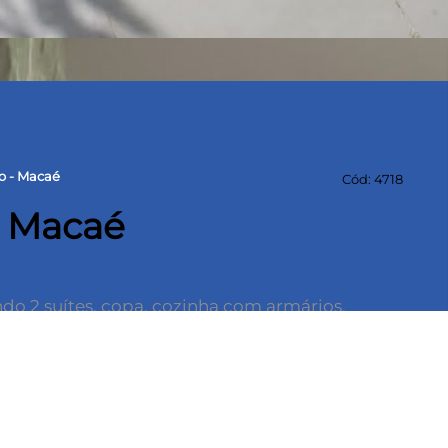
o - Macaé
Cód: 4718
- Macaé
endo 2 suítes, copa, cozinha com armários,
ntal amplo, piscina, churrasqueira, cisterna com
ragem, piscina e churrasqueira.