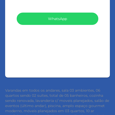
VEJA TODOS MEUS IMÓVEIS (369)
WhatsApp
LIGAR
FALE COM O CORRETOR
AGENDAR UMA VISITA
Varandas em todos os andares, sala 03 ambientes, 06
quartos sendo 02 suítes, total de 05 banheiros, cozinha
sendo renovada, lavanderia c/ moveis planejados, salão de
eventos (último andar), piscina, amplo espaço gourmet
moderno, móveis planejados em 03 quartos, 10 ar