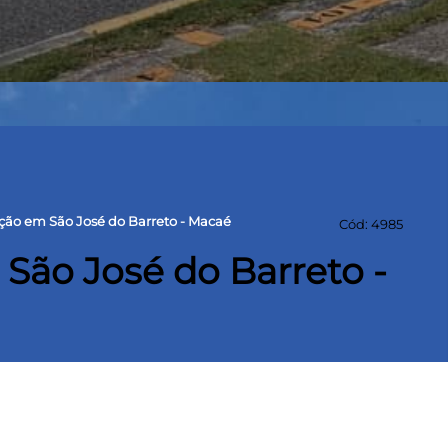
ção em São José do Barreto - Macaé
Cód: 4985
ão José do Barreto -
1 suíte, banheiro social com armário,
m piscina, salão de festas, garagem para 2