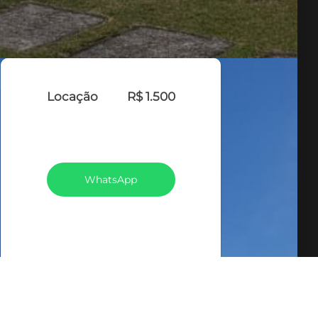
Locação
R$ 1.500
VEJA TODOS MEUS
IMÓVEIS (369)
WhatsApp
LIGAR
FALE COM O CORRETOR
AGENDAR UMA VISITA