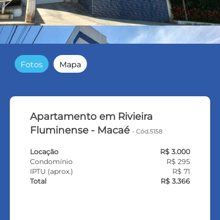
Fotos
Mapa
Apartamento em Rivieira
Fluminense - Macaé
- Cód.5158
Locação
R$ 3.000
Condomínio
R$ 295
IPTU (aprox.)
R$ 71
Total
R$ 3.366
VEJA TODOS MEUS IMÓVEIS (369)