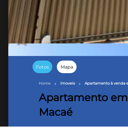
Fotos
Mapa
Home
Imoveis
Apartamento à venda e
chevron_right
chevron_right
Apartamento em 
Macaé