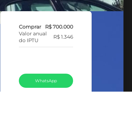
Comprar
R$ 700.000
Valor anual
R$ 1.346
do IPTU
VEJA TODOS MEUS
IMÓVEIS (367)
WhatsApp
LIGAR
FALE COM O CORRETOR
AGENDAR UMA VISITA