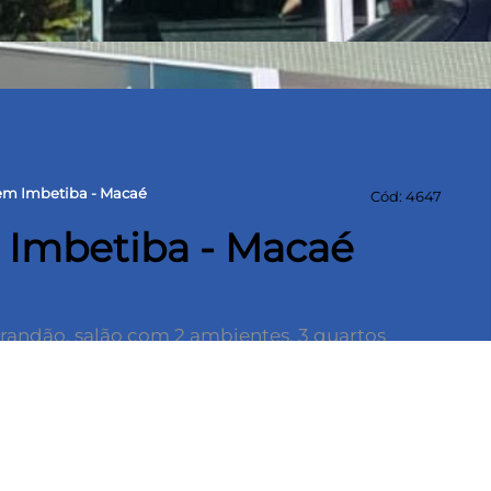
em Imbetiba - Macaé
Cód: 4647
Imbetiba - Macaé
arandão, salão com 2 ambientes, 3 quartos
o social, copa/cozinha com armários, área de
 e portaria inteligente.