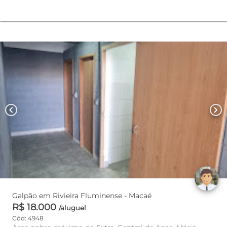
chevron_left
chevron_right
Galpão em Rivieira Fluminense - Macaé
R$ 18.000
/aluguel
Cód: 4948