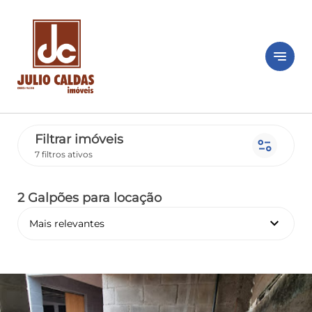
notes
Filtrar imóveis
page_info
7 filtros ativos
2 Galpões
para locação
keyboard_arrow_down
Mais relevantes