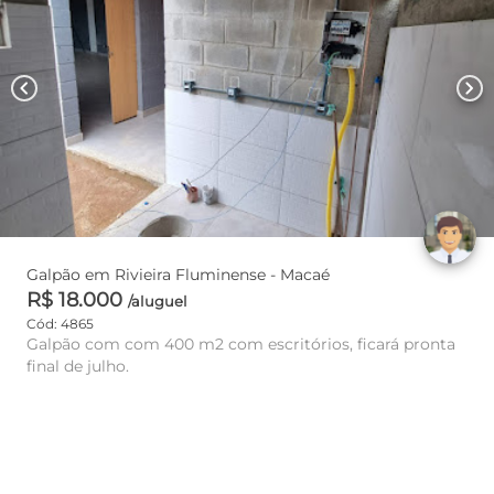
chevron_left
chevron_right
Galpão em Rivieira Fluminense - Macaé
R$ 18.000
/aluguel
Cód: 4865
Galpão com com 400 m2 com escritórios, ficará pronta
final de julho.