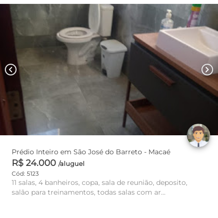
chevron_left
chevron_right
Prédio Inteiro em São José do Barreto - Macaé
R$ 24.000
/aluguel
Cód: 5123
11 salas, 4 banheiros, copa, sala de reunião, deposito,
salão para treinamentos, todas salas com ar
condicionado, estaci...