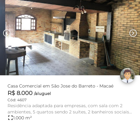
chevron_left
chevron_right
Casa Comercial em São Jose do Barreto - Macaé
R$ 8.000
/aluguel
Cód: 4607
Residência adaptada para empresas, com sala com 2
ambientes, 5 quartos sendo 2 suítes, 2 banheiros sociais,
fullscreen
1.000 m²
copa/cozinha...