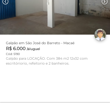
chevron_left
chevron_right
Galpão em São José do Barreto - Macaé
R$ 6.000
/aluguel
Cód: 5190
Galpão para LOCAÇÃO. Com 384 m2 12x32 com
escritóriorio, refeitorio e 2 banheiros.