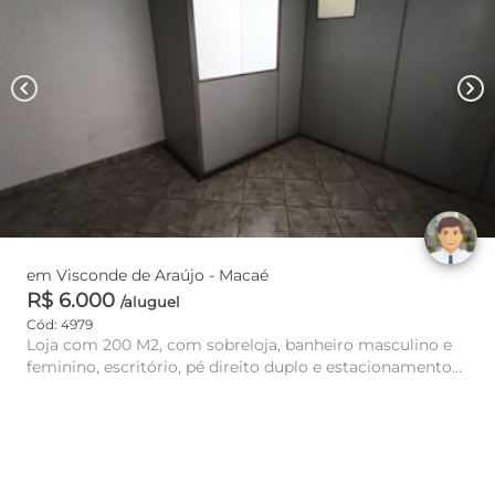
chevron_left
chevron_right
em Visconde de Araújo - Macaé
R$ 6.000
/aluguel
Cód: 4979
Loja com 200 M2, com sobreloja, banheiro masculino e
feminino, escritório, pé direito duplo e estacionamento
em frente a...