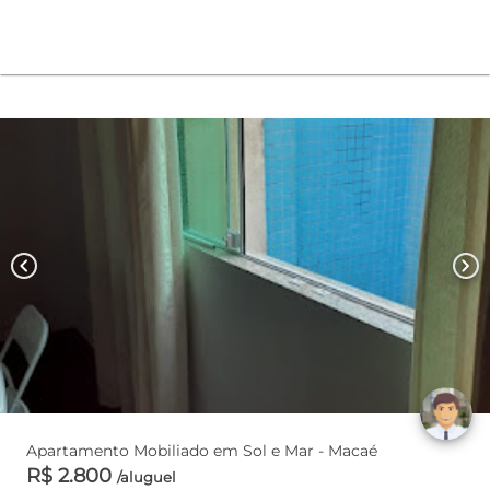
chevron_left
chevron_right
Apartamento Mobiliado em Sol e Mar - Macaé
R$ 2.800
/aluguel