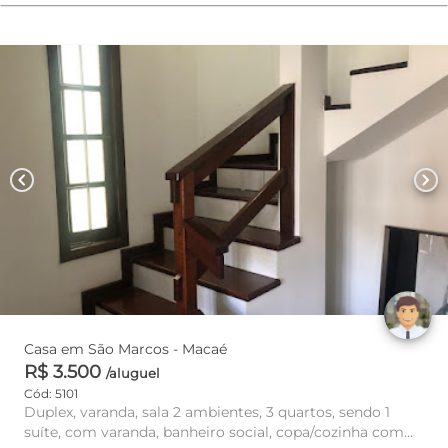
chevron_left
chevron_right
Casa em São Marcos - Macaé
R$ 3.500
/aluguel
Cód: 5101
Duplex, varanda, sala 2 ambientes, 3 quartos, sendo 1
suíte, com varanda, banheiro social, copa/cozinha com