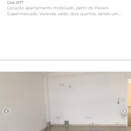
Cód: 5177
Locação apartamento mobiliado, perto do Pavani
Supermercado. Varanda, salão, dois quartos, sendo um
suíte, copa/cozinha...
chevron_left
chevron_right