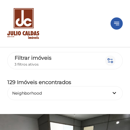
notes
Filtrar imóveis
page_info
3 filtros ativos
129 Imóveis encontrados
keyboard_arrow_down
Neighborhood