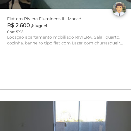
Flat em Riviera Fluminens II - Macaé
R$ 2.600
/aluguel
Cód: 5195
Locação apartamento mobiliado RIVIERA. Sala , quarto,
cozinha, banheiro tipo flat com Lazer com churrasqueira,
lavanderi...