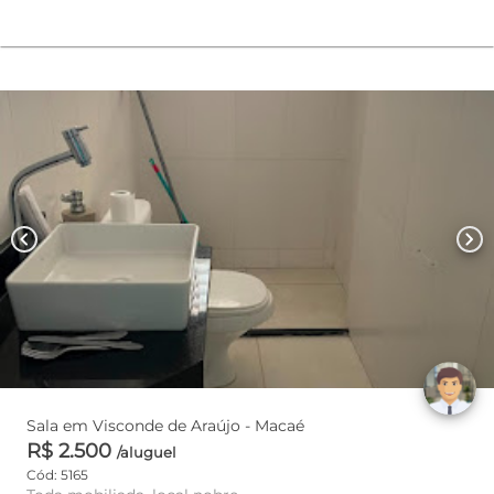
chevron_left
chevron_right
Sala em Visconde de Araújo - Macaé
R$ 2.500
/aluguel
Cód: 5165