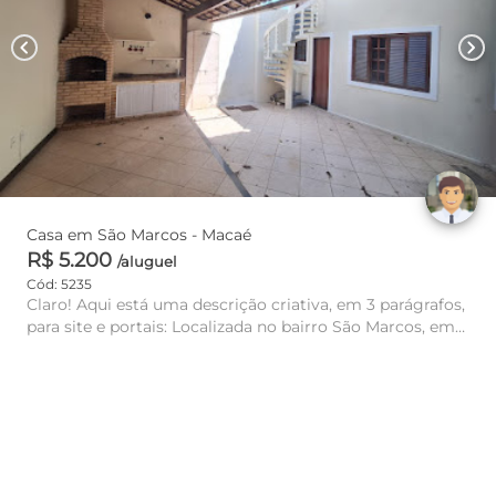
chevron_left
chevron_right
Casa em São Marcos - Macaé
R$ 5.200
/aluguel
Cód: 5235
Claro! Aqui está uma descrição criativa, em 3 parágrafos,
para site e portais: Localizada no bairro São Marcos, em
Maca...