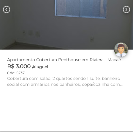
chevron_left
chevron_right
Apartamento Cobertura Penthouse em Riviera - Macaé
R$ 3.000
/aluguel
Cód: 5237
Cobertura com salão, 2 quartos sendo 1 suíte, banheiro
social com armários nos banheiros, copa/cozinha com
armários, áre...