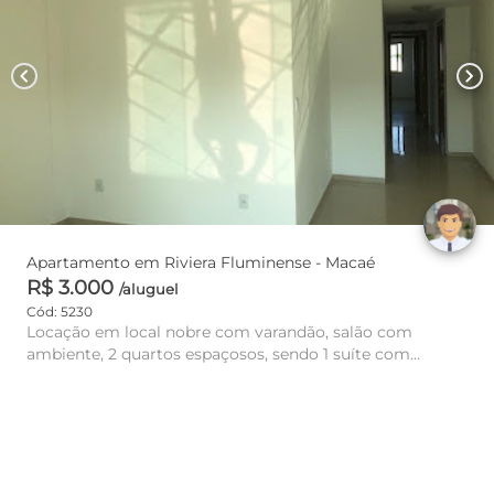
chevron_left
chevron_right
Apartamento em Riviera Fluminense - Macaé
R$ 3.000
/aluguel
Cód: 5230
Locação em local nobre com varandão, salão com
ambiente, 2 quartos espaçosos, sendo 1 suíte com
Blindex e armário no ban...