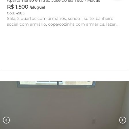
Apartamento em São José do Barreto - Macaé
R$ 1.500
/aluguel
Cód: 4985
Sala, 2 quartos com armários, sendo 1 suíte, banheiro
social com armário, copa/cozinha com armários, lazer
com piscina, ...
chevron_left
chevron_right