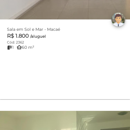
Sala em Sol e Mar - Macaé
R$ 1.800
/aluguel
Cód: 2362
other_houses
1
60 m²