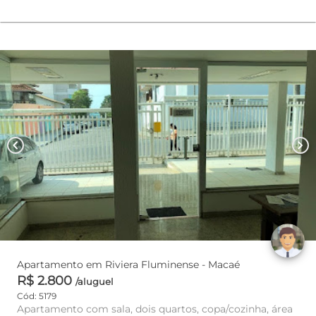
chevron_left
chevron_right
Apartamento em Riviera Fluminense - Macaé
R$ 2.800
/aluguel
Cód: 5179
Apartamento com sala, dois quartos, copa/cozinha, área