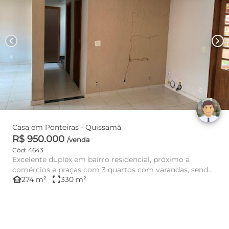
chevron_left
chevron_right
Casa em Ponteiras - Quissamã
R$ 950.000
/venda
Cód: 4643
Excelente duplex em bairro residencial, próximo a
comércios e praças com 3 quartos com varandas, sendo
other_houses
fullscreen
274 m²
330 m²
1 suíte com close...