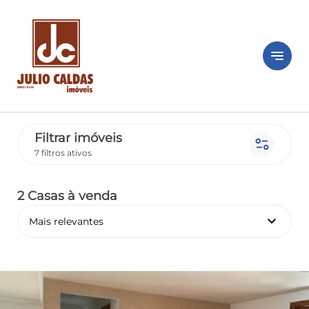
notes
Filtrar imóveis
page_info
7 filtros ativos
2 Casas
à venda
keyboard_arrow_down
Mais relevantes