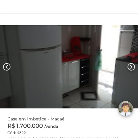
chevron_left
chevron_right
Casa em Imbetiba - Macaé
R$ 1.700.000
/venda
Cód: 4322