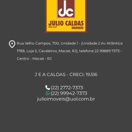
room
Rua Velho Campos, 700
, Unidade 1 - (Unidade 2 Av Atlântica
1788, Loja 5, Cavaleiros, Macaé, RJ), telefone 22 99889 7373
-
Centro
- Macaé
- RJ
J E A CALDAS - CRECI: 19.516
(22) 2772-7373
(22) 99942-7373
julioimoveis@uol.com.br