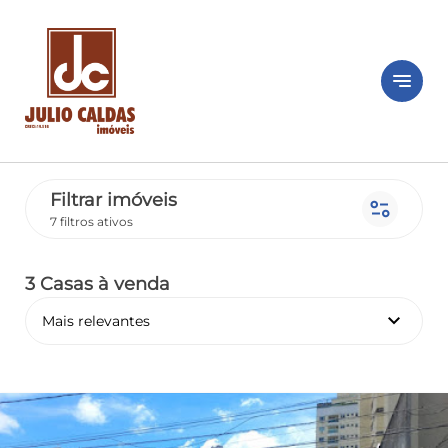
notes
Filtrar imóveis
page_info
7 filtros ativos
3 Casas
à venda
keyboard_arrow_down
Mais relevantes