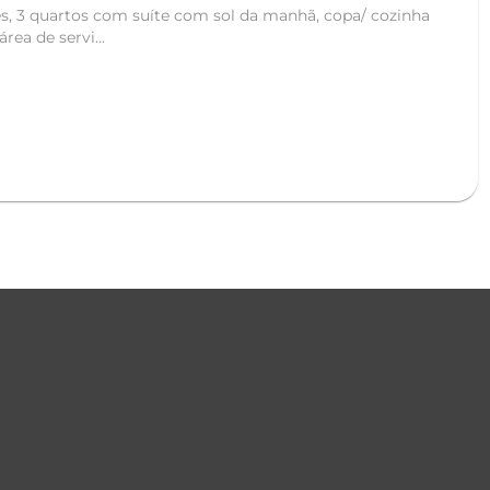
, 3 quartos com suíte com sol da manhã, copa/ cozinha
rea de servi...