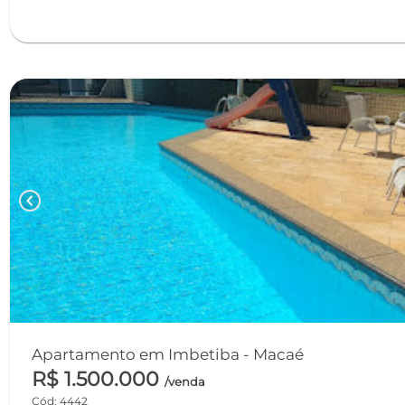
chevron_left
Apartamento em Imbetiba - Macaé
R$ 1.500.000
/venda
Cód: 4442