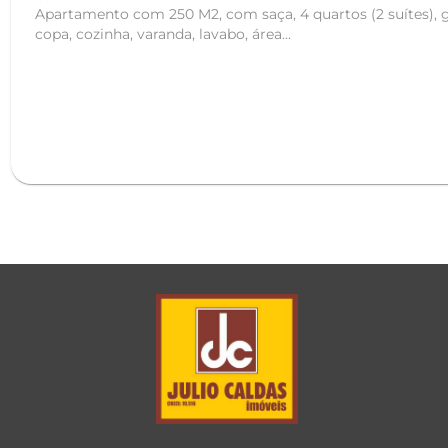
Apartamento com 250 M2, com saça, 4 quartos (2 suítes), g
copa, cozinha, varanda, lavabo, área...