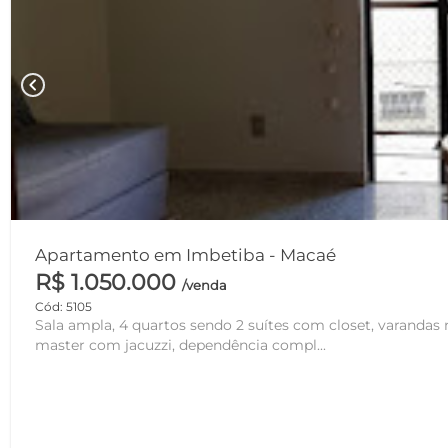
chevron_left
Apartamento em Imbetiba - Macaé
R$ 1.050.000
/venda
Cód: 5105
Sala ampla, 4 quartos sendo 2 suítes com closet, varandas n
master com jacuzzi, dependência compl...