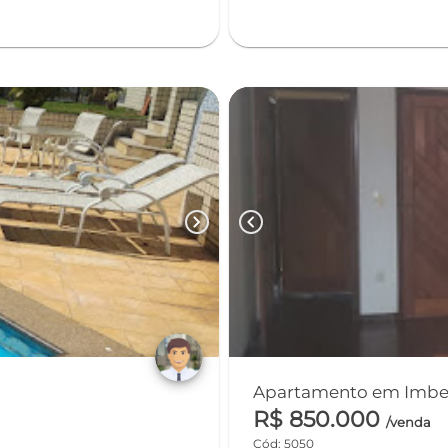
chevron_right
chevron_left
R$ 850.000
/venda
Cód: 5050