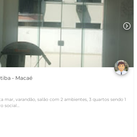
chevron_right
Apartamento em Imbetiba - Macaé
ta mar, varandão, salão com 2 ambientes, 3 quartos sendo 1
 social...